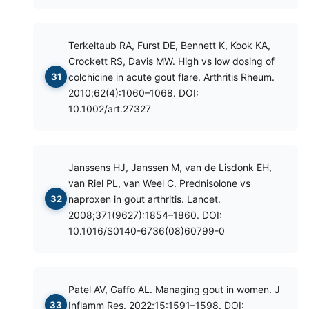
Terkeltaub RA, Furst DE, Bennett K, Kook KA,
Crockett RS, Davis MW. High vs low dosing of
colchicine in acute gout flare. Arthritis Rheum.
2010;62(4):1060–1068. DOI:
10.1002/art.27327
Janssens HJ, Janssen M, van de Lisdonk EH,
van Riel PL, van Weel C. Prednisolone vs
naproxen in gout arthritis. Lancet.
2008;371(9627):1854–1860. DOI:
10.1016/S0140-6736(08)60799-0
Patel AV, Gaffo AL. Managing gout in women. J
Inflamm Res. 2022;15:1591–1598. DOI: