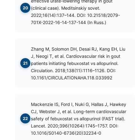
effective urate-lowering therapy in gout
(clinical case). Meditsinskiy sovet.
2022;16(14):137–144. DOI: 10.21518/2079-
701X-2022-16-14-137-144 (In Russ.)
Zhang M, Solomon DH, Desai RJ, Kang EH, Liu
J, Neogi T, et al. Cardiovascular risk in gout
patients initiating febuxostat vs allopurinol.
Circulation. 2018;138(11):1116–1126. DOI:
10.1161/CIRCULATIONAHA.118.033992
Mackenzie IS, Ford I, Nuki G, Hallas J, Hawkey
CJ, Webster J, et al. Long-term cardiovascular
safety of febuxostat vs allopurinol (FAST trial).
Lancet. 2020;396(10264):1745–1757. DOI:
10.1016/S0140-6736(20)32234-0