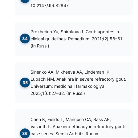
10.2147/JIR.S2847
Prozherina Yu, Shirokova I. Gout: updates in
clinical guidelines. Remedium. 2021;(2):58–61.
(In Russ.)
Sinenko AA, Mikheeva AA, Lindeman IK,
Lupach NM. Anakinra in severe refractory gout.
Universum: medicina i farmakologiya.
2025;1(6):27–32. (In Russ.)
Chen K, Fields T, Mancuso CA, Bass AR,
Vasanth L. Anakinra efficacy in refractory gout:
case series. Semin Arthritis Rheum.