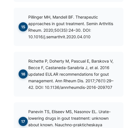
Pillinger MH, Mandell BF. Therapeutic
approaches in gout treatment. Semin Arthritis
Rheum. 2020;50(3S):24–30. DOI:
10.1016/j.semarthrit.2020.04.010
Richette P, Doherty M, Pascual E, Barskova V,
Becce F, Castaneda-Sanabria J, et al. 2016
updated EULAR recommendations for gout
management. Ann Rheum Dis. 2017;76(1):29–
42. DOI: 10.1136/annrheumdis-2016-209707
Panevin TS, Eliseev MS, Nasonov EL. Urate-
lowering drugs in gout treatment: unknown
about known. Nauchno-prakticheskaya