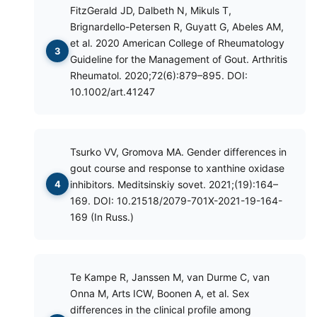
FitzGerald JD, Dalbeth N, Mikuls T,
Brignardello-Petersen R, Guyatt G, Abeles AM,
et al. 2020 American College of Rheumatology
Guideline for the Management of Gout. Arthritis
Rheumatol. 2020;72(6):879–895. DOI:
10.1002/art.41247
Tsurko VV, Gromova MA. Gender differences in
gout course and response to xanthine oxidase
inhibitors. Meditsinskiy sovet. 2021;(19):164–
169. DOI: 10.21518/2079-701X-2021-19-164-
169 (In Russ.)
Te Kampe R, Janssen M, van Durme C, van
Onna M, Arts ICW, Boonen A, et al. Sex
differences in the clinical profile among