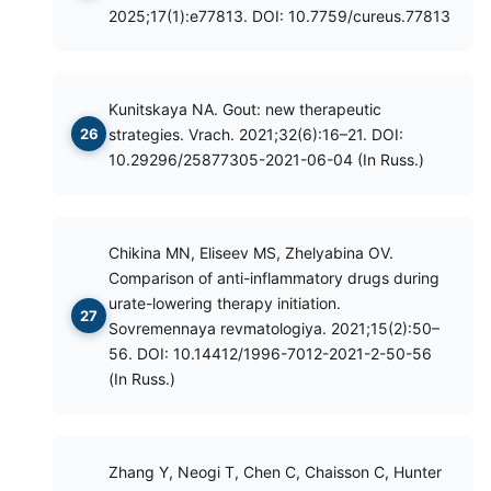
2025;17(1):e77813. DOI: 10.7759/cureus.77813
Kunitskaya NA. Gout: new therapeutic
strategies. Vrach. 2021;32(6):16–21. DOI:
10.29296/25877305-2021-06-04 (In Russ.)
Chikina MN, Eliseev MS, Zhelyabina OV.
Comparison of anti-inflammatory drugs during
urate-lowering therapy initiation.
Sovremennaya revmatologiya. 2021;15(2):50–
56. DOI: 10.14412/1996-7012-2021-2-50-56
(In Russ.)
Zhang Y, Neogi T, Chen C, Chaisson C, Hunter