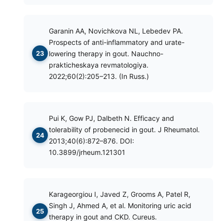
Garanin AA, Novichkova NL, Lebedev PA.
Prospects of anti-inflammatory and urate-
lowering therapy in gout. Nauchno-
prakticheskaya revmatologiya.
2022;60(2):205–213. (In Russ.)
Pui K, Gow PJ, Dalbeth N. Efficacy and
tolerability of probenecid in gout. J Rheumatol.
2013;40(6):872–876. DOI:
10.3899/jrheum.121301
Karageorgiou I, Javed Z, Grooms A, Patel R,
Singh J, Ahmed A, et al. Monitoring uric acid
therapy in gout and CKD. Cureus.