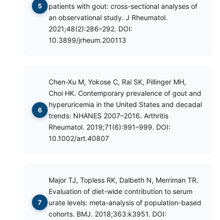
patients with gout: cross-sectional analyses of
an observational study. J Rheumatol.
2021;48(2):286–292. DOI:
10.3899/jrheum.200113
Chen-Xu M, Yokose C, Rai SK, Pillinger MH,
Choi HK. Contemporary prevalence of gout and
hyperuricemia in the United States and decadal
trends: NHANES 2007–2016. Arthritis
Rheumatol. 2019;71(6):991–999. DOI:
10.1002/art.40807
Major TJ, Topless RK, Dalbeth N, Merriman TR.
Evaluation of diet-wide contribution to serum
urate levels: meta-analysis of population-based
cohorts. BMJ. 2018;363:k3951. DOI: