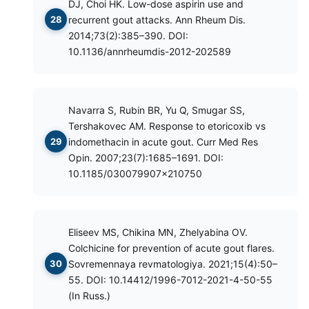
DJ, Choi HK. Low-dose aspirin use and
recurrent gout attacks. Ann Rheum Dis.
2014;73(2):385–390. DOI:
10.1136/annrheumdis-2012-202589
Navarra S, Rubin BR, Yu Q, Smugar SS,
Tershakovec AM. Response to etoricoxib vs
indomethacin in acute gout. Curr Med Res
Opin. 2007;23(7):1685–1691. DOI:
10.1185/030079907x210750
Eliseev MS, Chikina MN, Zhelyabina OV.
Colchicine for prevention of acute gout flares.
Sovremennaya revmatologiya. 2021;15(4):50–
55. DOI: 10.14412/1996-7012-2021-4-50-55
(In Russ.)