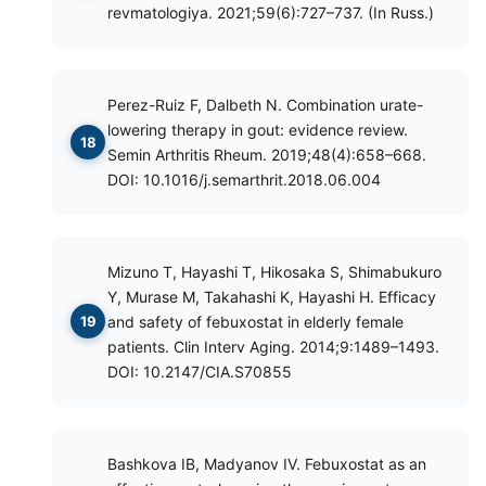
revmatologiya. 2021;59(6):727–737. (In Russ.)
Perez-Ruiz F, Dalbeth N. Combination urate-
lowering therapy in gout: evidence review.
Semin Arthritis Rheum. 2019;48(4):658–668.
DOI: 10.1016/j.semarthrit.2018.06.004
Mizuno T, Hayashi T, Hikosaka S, Shimabukuro
Y, Murase M, Takahashi K, Hayashi H. Efficacy
and safety of febuxostat in elderly female
patients. Clin Interv Aging. 2014;9:1489–1493.
DOI: 10.2147/CIA.S70855
Bashkova IB, Madyanov IV. Febuxostat as an