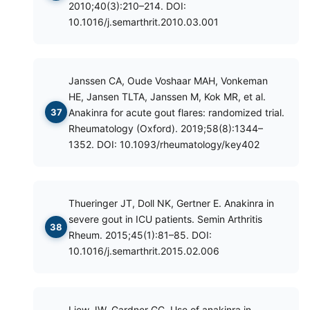
2010;40(3):210–214. DOI:
10.1016/j.semarthrit.2010.03.001
Janssen CA, Oude Voshaar MAH, Vonkeman
HE, Jansen TLTA, Janssen M, Kok MR, et al.
Anakinra for acute gout flares: randomized trial.
Rheumatology (Oxford). 2019;58(8):1344–
1352. DOI: 10.1093/rheumatology/key402
Thueringer JT, Doll NK, Gertner E. Anakinra in
severe gout in ICU patients. Semin Arthritis
Rheum. 2015;45(1):81–85. DOI:
10.1016/j.semarthrit.2015.02.006
Liew JW, Gardner GC. Use of anakinra in