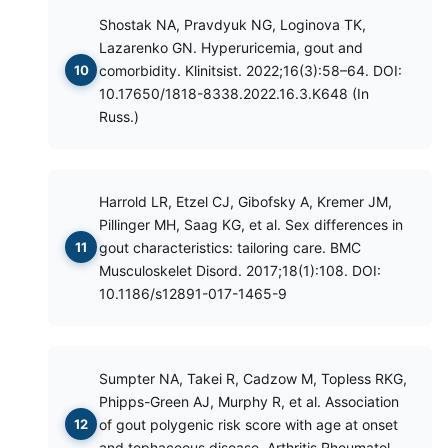
Shostak NA, Pravdyuk NG, Loginova TK,
Lazarenko GN. Hyperuricemia, gout and
comorbidity. Klinitsist. 2022;16(3):58–64. DOI:
10.17650/1818-8338.2022.16.3.K648 (In
Russ.)
Harrold LR, Etzel CJ, Gibofsky A, Kremer JM,
Pillinger MH, Saag KG, et al. Sex differences in
gout characteristics: tailoring care. BMC
Musculoskelet Disord. 2017;18(1):108. DOI:
10.1186/s12891-017-1465-9
Sumpter NA, Takei R, Cadzow M, Topless RKG,
Phipps-Green AJ, Murphy R, et al. Association
of gout polygenic risk score with age at onset
and tophaceous disease. Arthritis Rheumatol.