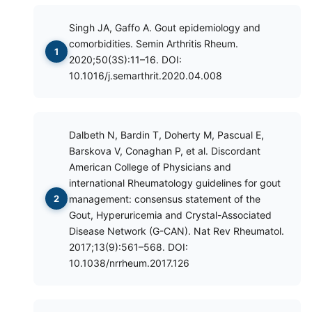
Singh JA, Gaffo A. Gout epidemiology and
comorbidities. Semin Arthritis Rheum.
2020;50(3S):11–16. DOI:
10.1016/j.semarthrit.2020.04.008
Dalbeth N, Bardin T, Doherty M, Pascual E,
Barskova V, Conaghan P, et al. Discordant
American College of Physicians and
international Rheumatology guidelines for gout
management: consensus statement of the
Gout, Hyperuricemia and Crystal-Associated
Disease Network (G-CAN). Nat Rev Rheumatol.
2017;13(9):561–568. DOI:
10.1038/nrrheum.2017.126