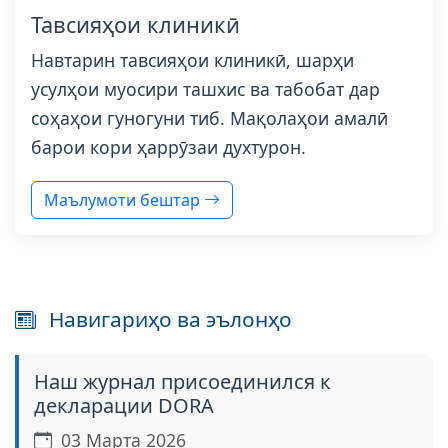
Тавсияҳои клиникӣ
Навтарин тавсияҳои клиникӣ, шарҳи
усулҳои муосири ташхис ва табобат дар
соҳаҳои гуногуни тиб. Мақолаҳои амалӣ
барои кори ҳаррӯзаи духтурон.
Маълумоти бештар
Навигариҳо ва эълонҳо
Наш журнал присоединился к
декларации DORA
03 Марта 2026