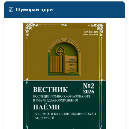
Шумораи ҷорӣ