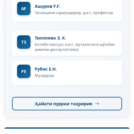
Ашуров Ғ.Ғ.
АҒ
Ҷонишини сармуҳаррир, д.и.т., профессор
Тиллоева З. Х.
ТЗ
Котиби масъул, н.и.т., мутахассиси шӯъбаи
ҳимояи диссертатсияҳо
Рубис Е.Н.
РЕ
Муҳаррир
Ҳайати пурраи таҳририя