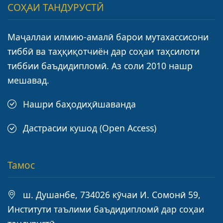
СОҲАИ ТАНДУРУСТӢ
Маҷаллаи илмию-амалӣ барои мутахассисони
тиббӣ ва таҳқиқотчиён дар соҳаи таҳсилоти
тиббии баъдидипломӣ. Аз соли 2010 нашр
мешавад.
Нашри баҳодиҳӣшаванда
Дастрасии кушод (Open Access)
Тамос
ш. Душанбе, 734026 кӯчаи И. Сомонӣ 59,
Институти таълими баъдидипломӣ дар соҳаи