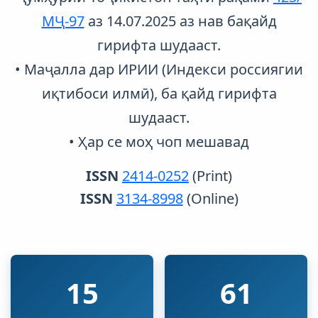
МҶ-97
аз 14.07.2025 аз нав бақайд
гирифта шудааст.
• Маҷалла дар ИРИИ (Индекси россиягии
иқтибоси илмӣ), ба қайд гирифта
шудааст.
• Ҳар се моҳ чоп мешавад
ISSN
2414-0252
(Print)
ISSN
3134-8998
(Online)
15
61