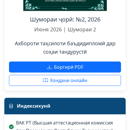
Шумораи ҷорӣ: №2, 2026
Июня 2026 | Шумораи 2
Ахбороти таҳсилоти баъдидипломӣ дар
соҳаи тандурустӣ
Боргирӣ PDF
Хондани онлайн
Индексикунӣ
ВАК РТ (Высшая аттестационная комиссия