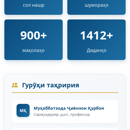
сол нашр
шумораҳо
900+
1412+
мақолаҳо
Диданҳо
Гурӯҳи таҳририя
Муҳаббатзода Ҷиёнхон Қурбон
МҚ
Сармуҳаррир, д.и.т., профессор