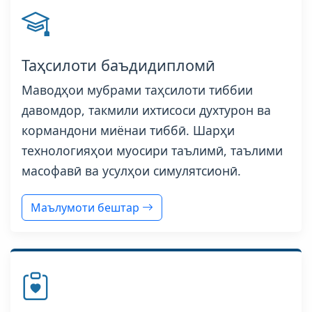
Таҳсилоти баъдидипломӣ
Маводҳои мубрами таҳсилоти тиббии
давомдор, такмили ихтисоси духтурон ва
кормандони миёнаи тиббӣ. Шарҳи
технологияҳои муосири таълимӣ, таълими
масофавӣ ва усулҳои симулятсионӣ.
Маълумоти бештар