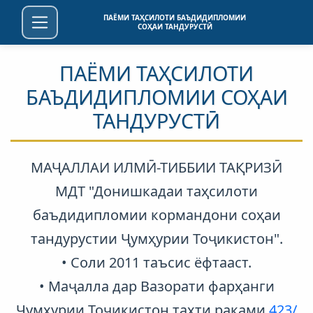
ПАЁМИ ТАҲСИЛОТИ БАЪДИДИПЛОМИИ
СОҲАИ ТАНДУРУСТӢ
ПАЁМИ ТАҲСИЛОТИ
БАЪДИДИПЛОМИИ СОҲАИ
ТАНДУРУСТӢ
МАҶАЛЛАИ ИЛМӢ-ТИББИИ ТАҚРИЗӢ
МДТ "Донишкадаи таҳсилоти
баъдидипломии кормандони соҳаи
тандурустии Ҷумҳурии Тоҷикистон".
• Соли 2011 таъсис ёфтааст.
• Маҷалла дар Вазорати фарҳанги
Ҷумҳурии Тоҷикистон таҳти рақами
423/